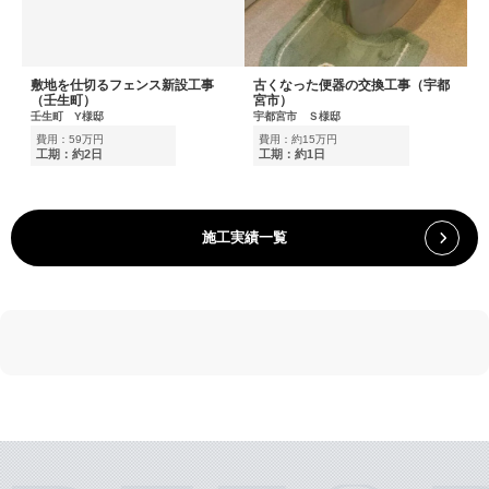
敷地を仕切るフェンス新設工事
古くなった便器の交換工事（宇都
（壬生町）
宮市）
壬生町 Y様邸
宇都宮市 Ｓ様邸
費用：59万円
費用：約15万円
工期：約2日
工期：約1日
施工実績一覧