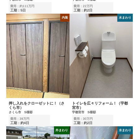
費用：約111万円
費用：22万円
工期：5日
工期：約2日
内装
水まわり
押し入れをクローゼットに！（さ
トイレを広々リフォーム！（宇都
くら市）
宮市）
さくら市 S様邸
宇都宮市 S様邸
費用：39万円
費用：30万円
工期：約4日
工期：約2日
外まわり
水まわり