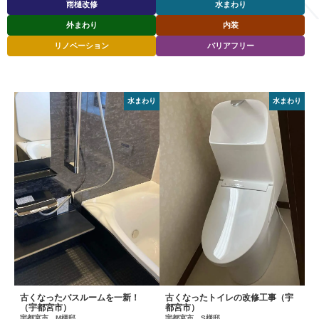
雨樋改修
水まわり
外まわり
内装
リノベーション
バリアフリー
水まわり
水まわり
古くなったバスルームを一新！
古くなったトイレの改修工事（宇
（宇都宮市）
都宮市）
宇都宮市 M様邸
宇都宮市 S様邸