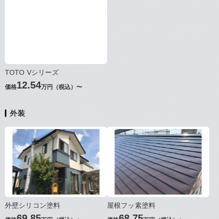
TOTO Vシリーズ
12.54
価格
万円（税込）〜
外装
外壁シリコン塗料
屋根フッ素塗料
69.85
68.75