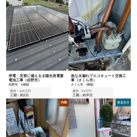
停電・災害に備える太陽光発電蓄
急な水漏れでエコキュート交換工
電池工事（佐野市）
事（さくら市）
佐野市 K様邸
さくら市 I様邸
費用：346万円
費用：45万円
工期：約2日
工期：約半日
内装
水まわり