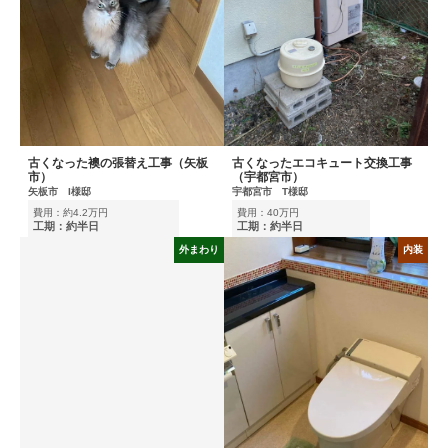
古くなった襖の張替え工事（矢板
古くなったエコキュート交換工事
市）
（宇都宮市）
矢板市 I様邸
宇都宮市 T様邸
費用：約4.2万円
費用：40万円
工期：約半日
工期：約半日
外まわり
内装