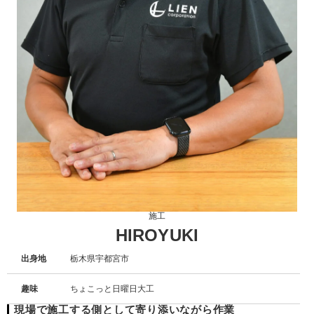
施工
HIROYUKI
出身地
栃木県宇都宮市
趣味
ちょこっと日曜日大工
現場で施工する側として寄り添いながら作業