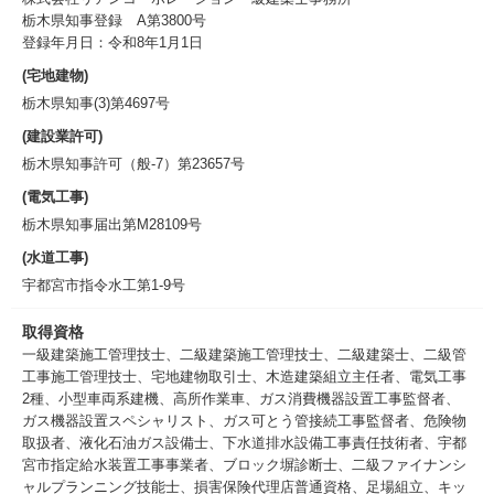
栃木県知事登録 A第3800号
登録年月日：令和8年1月1日
(宅地建物)
栃木県知事(3)第4697号
(建設業許可)
栃木県知事許可（般-7）第23657号
(電気工事)
栃木県知事届出第M28109号
(水道工事)
宇都宮市指令水工第1-9号
取得資格
一級建築施工管理技士、二級建築施工管理技士、二級建築士、二級管
工事施工管理技士、宅地建物取引士、木造建築組立主任者、電気工事
2種、小型車両系建機、高所作業車、ガス消費機器設置工事監督者、
ガス機器設置スペシャリスト、ガス可とう管接続工事監督者、危険物
取扱者、液化石油ガス設備士、下水道排水設備工事責任技術者、宇都
宮市指定給水装置工事事業者、ブロック塀診断士、二級ファイナンシ
ャルプランニング技能士、損害保険代理店普通資格、足場組立、キッ