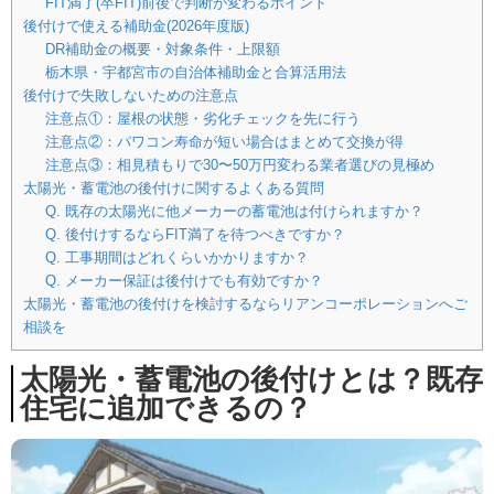
FIT満了(卒FIT)前後で判断が変わるポイント
後付けで使える補助金(2026年度版)
DR補助金の概要・対象条件・上限額
栃木県・宇都宮市の自治体補助金と合算活用法
後付けで失敗しないための注意点
注意点①：屋根の状態・劣化チェックを先に行う
注意点②：パワコン寿命が短い場合はまとめて交換が得
注意点③：相見積もりで30〜50万円変わる業者選びの見極め
太陽光・蓄電池の後付けに関するよくある質問
Q. 既存の太陽光に他メーカーの蓄電池は付けられますか？
Q. 後付けするならFIT満了を待つべきですか？
Q. 工事期間はどれくらいかかりますか？
Q. メーカー保証は後付けでも有効ですか？
太陽光・蓄電池の後付けを検討するならリアンコーポレーションへご
相談を
太陽光・蓄電池の後付けとは？既存
住宅に追加できるの？