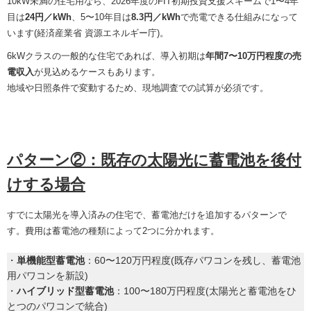
10kW未満の住宅用なら、2026年度のFIT初期投資支援スキームで1〜4年
目は
24円／kWh
、5〜10年目は
8.3円／kWh
で売電できる仕組みになって
います(経済産業省 資源エネルギー庁)。
6kWクラスの一般的な住宅であれば、導入初期は
年間7〜10万円程度の売
電収入
が見込めるケースもあります。
地域や日照条件で変動するため、現地調査での試算が必須です。
パターン②：既存の太陽光に蓄電池を後付
けする場合
すでに太陽光を導入済みの住宅で、蓄電池だけを追加するパターンで
す。費用は蓄電池の種類によって2つに分かれます。
・
単機能型蓄電池
：60〜120万円程度(既存パワコンを残し、蓄電池
用パワコンを新設)
・
ハイブリッド型蓄電池
：100〜180万円程度(太陽光と蓄電池をひ
とつのパワコンで統合)