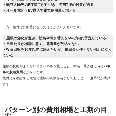
・既存太陽光のFIT満了が近づき、卒FIT後の対策が必要
・オール電化・EV購入で電力使用量が増えた
一方、後付けに慎重になったほうがよい人もいます。
・屋根の劣化が進み、塗装や葺き替えを5年以内に予定している
・日当たりが極端に悪く、発電量が見込めない
・投資回収を10年以内に終えたいが、補助金が使えない設計になっ
ている
屋根の状態がよくないままパネルを載せると、塗装・葺き替え時に
パネ
ルの脱着費用
がかかります。
後付けを検討する段階で屋根の点検を済ませておくと、二度手間が防げ
ます。
パターン別の費用相場と工期の目