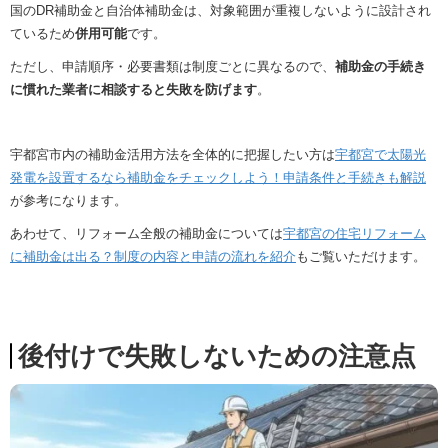
国のDR補助金と自治体補助金は、対象範囲が重複しないように設計され
ているため
併用可能
です。
ただし、申請順序・必要書類は制度ごとに異なるので、
補助金の手続き
に慣れた業者に相談すると失敗を防げます
。
宇都宮市内の補助金活用方法を全体的に把握したい方は
宇都宮で太陽光
発電を設置するなら補助金をチェックしよう！申請条件と手続きも解説
が参考になります。
あわせて、リフォーム全般の補助金については
宇都宮の住宅リフォーム
に補助金は出る？制度の内容と申請の流れを紹介
もご覧いただけます。
後付けで失敗しないための注意点