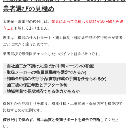
業者選びの見極め
太陽光・蓄電池の後付けは、
業者によって見積もり総額が30〜50万円違
うこと
も珍しくありません。
理由は、機器の仕入れルート・施工体制・補助金申請の代行範囲が業者
ごとに大きく違うためです。
業者選びで最低限チェックしたいポイントは次の5つです。
・自社施工か下請け丸投げか(中間マージンの有無)
・取扱メーカーの幅(最適機種を選定できるか)
・補助金申請の代行可否(書類作成の手間を任せられるか)
・施工後の保証年数とアフター体制
・地域密着で長期対応できる体力があるか
複数社から見積もりを取り、機器仕様・工事範囲・保証内容を横並びで
比較するのが鉄則です。
値段だけで決めず、施工品質と長期サポートを総合で判断
してくださ
い。