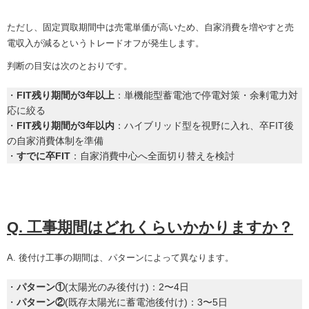
ただし、固定買取期間中は売電単価が高いため、自家消費を増やすと売
電収入が減るというトレードオフが発生します。
判断の目安は次のとおりです。
・
FIT残り期間が3年以上
：単機能型蓄電池で停電対策・余剰電力対
応に絞る
・
FIT残り期間が3年以内
：ハイブリッド型を視野に入れ、卒FIT後
の自家消費体制を準備
・
すでに卒FIT
：自家消費中心へ全面切り替えを検討
Q. 工事期間はどれくらいかかりますか？
A. 後付け工事の期間は、パターンによって異なります。
・
パターン①
(太陽光のみ後付け)：2〜4日
・
パターン②
(既存太陽光に蓄電池後付け)：3〜5日