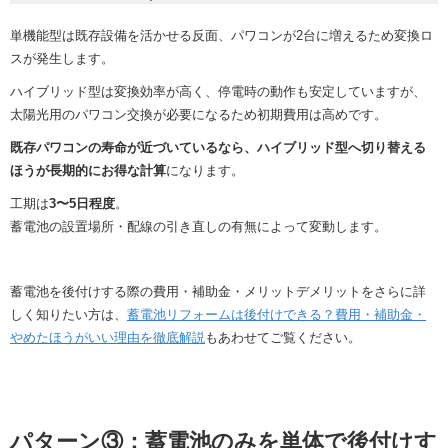
単機能型は既存設備を活かせる反面、パワコンが2台に増えるため変換ロ
スが発生します。
ハイブリッド型は変換効率が高く、停電時の動作も安定していますが、
太陽光用のパワコン交換が必要になるため初期費用は高めです。
既存パワコンの寿命が近づいているなら、ハイブリッド型へ切り替える
ほうが長期的にお得な計算
になります。
工期は
3〜5日程度
。
蓄電池の設置場所・配線の引き直しの有無によって変動します。
蓄電池を後付けする際の費用・補助金・メリットデメリットをさらに詳
しく知りたい方は、
蓄電池リフォームは後付けできる？費用・補助金・
やめたほうがいい理由を徹底解説
もあわせてご覧ください。
パターン③：蓄電池のみを単体で後付けす