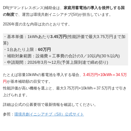
DR(デマンドレスポンス)補助金は、
家庭用蓄電池の導入を後押しする国
の制度
で、運営は環境共創イニシアチブ(SII)が担当しています。
2026年度の主な内容は次のとおりです。
・基本単価：1kWhあたり
3.45万円
(性能評価で最大3.75万円まで加
算)
・1台あたり上限：
60万円
・補助対象範囲：設備費＋工事費の合計の3／10以内(30％以内)
・申請期間：2026年3月〜12月(予算上限到達で締め切り)
たとえば容量10kWhの蓄電池を導入する場合、
3.45万円×10kWh＝34.5万
円
が基本補助額の目安です。
性能評価が高い機種を選ぶと、最大3.75万円×10kWh＝37.5万円まで引き
上げられます。
詳細は公式の公募要領で最新情報を確認してください。
参照：
環境共創イニシアチブ（SII）公式サイト