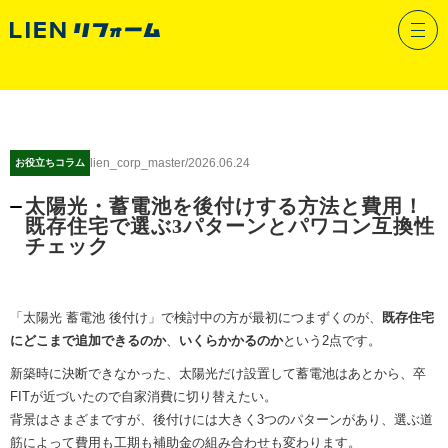
スタッフブログ
lien_corp_master
/
2026.06.24
お役立ちコラム
太陽光・蓄電池を後付けする方法と費用！
既存住宅で選ぶ3パターンとパワコン互換性
チェック
「太陽光 蓄電池 後付け」で検討中の方が最初につまずくのが、
既存住宅
にどこまで追加できるのか
、
いくらかかるのか
という2点です。
新築時に決断できなかった、太陽光だけ設置して蓄電池はあとから、卒
FITが近づいたので自家消費に切り替えたい。
背景はさまざまですが、後付けには大きく3つのパターンがあり、選ぶ道
筋によって費用も工期も補助金の組み合わせも変わります。