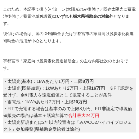
このため、本記事で扱う3パターン(太陽光のみ後付け／既存太陽光に蓄電
池後付け／蓄電池単独設置)は
いずれも栃木県補助金の対象外
となりま
す。
後付けの場合は、国のDR補助金または宇都宮市の家庭向け脱炭素化促進
補助金の活用が中心となります。
宇都宮市「家庭向け脱炭素化促進補助金」の主な内容は次のとおりで
す。
・太陽光(基本)：1kWあたり1万円・上限
8万円
・太陽光(既築加算)：1kWあたり2万円・上限
16万円
※FIT認定を
受けず、余剰電力を環境価値として販売することが条件
・蓄電池：1kWhあたり2万円・上限
20万円
・FITで売電する場合は基本のみで上限8万円、FIT非認定で環境価
値販売の場合は基本＋既築加算で
合計最大24万円
・太陽光新規または2年以内設置者は「みやCO2バイバイプロジェ
クト」参加義務(県補助金受給者は除外)