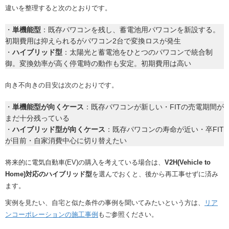
違いを整理すると次のとおりです。
・
単機能型
：既存パワコンを残し、蓄電池用パワコンを新設する。
初期費用は抑えられるがパワコン2台で変換ロスが発生
・
ハイブリッド型
：太陽光と蓄電池をひとつのパワコンで統合制
御。変換効率が高く停電時の動作も安定。初期費用は高い
向き不向きの目安は次のとおりです。
・
単機能型が向くケース
：既存パワコンが新しい・FITの売電期間が
まだ十分残っている
・
ハイブリッド型が向くケース
：既存パワコンの寿命が近い・卒FIT
が目前・自家消費中心に切り替えたい
将来的に電気自動車(EV)の購入を考えている場合は、
V2H(Vehicle to
Home)対応のハイブリッド型
を選んでおくと、後から再工事せずに済み
ます。
実例を見たい、自宅と似た条件の事例を聞いてみたいという方は、
リア
ンコーポレーションの施工事例
もご参照ください。