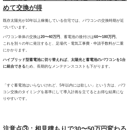
めて交換が得
既存太陽光が10年以上稼働している住宅では、パワコンの交換時期が近
づいています。
パワコン単体の交換は
20〜40万円
、蓄電池の後付けは
60〜180万円
。
これを別々の年に発注すると、足場代・電気工事費・申請手数料が二重
にかかります。
ハイブリッド型蓄電池に切り替えれば、太陽光と蓄電池のパワコンを1台
に統合できる
ため、長期的なメンテナンスコストも下がります。
「すぐ蓄電池はいらないけれど、5年以内には欲しい」という方は、パワ
コン交換のタイミングを基準にして導入計画を立てるとお得な結果にな
りやすいです。
注意点③：相見積もりで30〜50万円変わる