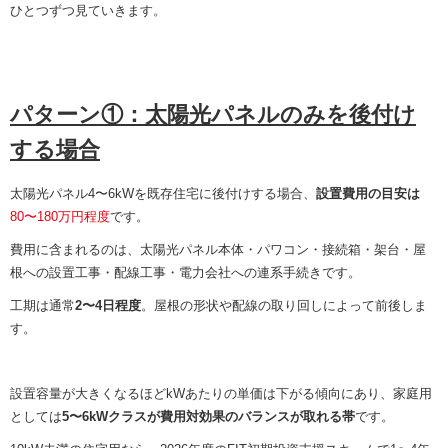
ひとつずつ見ていきます。
パターン①：太陽光パネルのみを後付け
する場合
太陽光パネル4〜6kWを既存住宅に後付けする場合、
設置費用の目安は
80〜180万円程度
です。
費用に含まれるのは、太陽光パネル本体・パワコン・接続箱・架台・屋
根への設置工事・配線工事・電力会社への連系手続きです。
工期は通常
2〜4日程度
。屋根の形状や配線の取り回しによって前後しま
す。
設置容量が大きくなるほどkWあたりの単価は下がる傾向にあり、家庭用
としては
5〜6kWクラスが費用対効果のバランスが取れる帯
です。