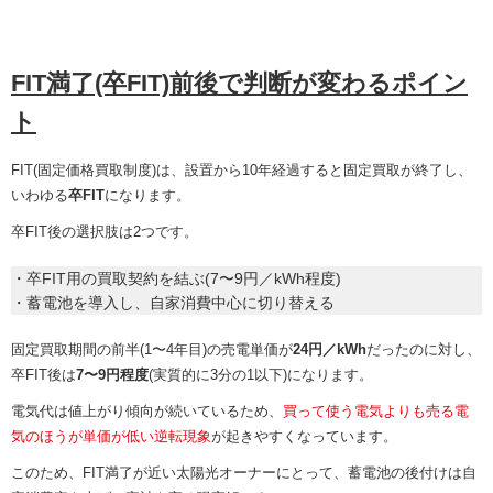
FIT満了(卒FIT)前後で判断が変わるポイン
ト
FIT(固定価格買取制度)は、設置から10年経過すると固定買取が終了し、
いわゆる
卒FIT
になります。
卒FIT後の選択肢は2つです。
・卒FIT用の買取契約を結ぶ(7〜9円／kWh程度)
・蓄電池を導入し、自家消費中心に切り替える
固定買取期間の前半(1〜4年目)の売電単価が
24円／kWh
だったのに対し、
卒FIT後は
7〜9円程度
(実質的に3分の1以下)になります。
電気代は値上がり傾向が続いているため、
買って使う電気よりも売る電
気のほうが単価が低い逆転現象
が起きやすくなっています。
このため、FIT満了が近い太陽光オーナーにとって、蓄電池の後付けは自