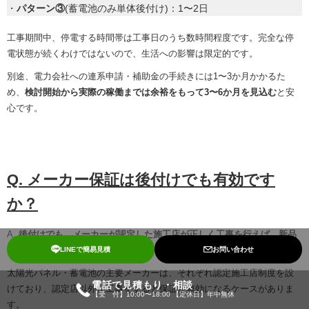
・
パターン③
(蓄電池のみ単体後付け)：1〜2日
工事期間中、停電する時間帯は工事日のうち数時間程度です。完全な停
電状態が続くわけではないので、生活への影響は限定的です。
別途、電力会社への連系申請・補助金の手続きには1〜3か月かかるた
め、
検討開始から実際の稼働までは余裕をもって3〜6か月を見込む
と安
心です。
Q. メーカー保証は後付けでも有効です
か？
A.
後付けでも、メーカーが認定した施工店が正しく工事を行えば、新品
同様のメーカー保証が適用
されます。
LINEで簡易見積
お問い合わせ
太陽光パネル・蓄電池の主要メーカーは、それぞれ認定施工店制度を設
電話で見積もり
・
相談
けており、認定店以外が工事をすると保証が無効になるケースがありま
【受 付】10:00〜18:00 【定休日】年中無休
す。