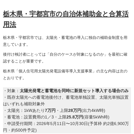
栃木県・宇都宮市の自治体補助金と合算活
用法
栃木県・宇都宮市では、太陽光・蓄電池の導入に独自の補助金制度を用
意しています。
後付け検討者にとっては「自分のケースが対象になるのか」を最初に確
認することが重要です。
栃木県「個人住宅用太陽光発電設備等導入支援事業」の主な内容は次の
とおりです。
・対象：
太陽光発電と蓄電池を同時に新規セット導入する場合のみ
・既存太陽光への蓄電池後付け、蓄電池単独設置、太陽光単独設置
はいずれも補助対象外
・太陽光：1kWあたり
7万円
・上限
28万円
(出力4kW時)
・蓄電池：設置費用の1／3・上限
25.8万円
(容量5kWh時)
・申請受付期間：2026年5月11日〜10月30日(予算枠 約2億6,900万
円・約500件予定)