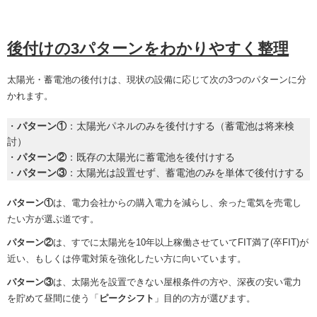
後付けの3パターンをわかりやすく整理
太陽光・蓄電池の後付けは、現状の設備に応じて次の3つのパターンに分
かれます。
・
パターン①
：太陽光パネルのみを後付けする（蓄電池は将来検
討）
・
パターン②
：既存の太陽光に蓄電池を後付けする
・
パターン③
：太陽光は設置せず、蓄電池のみを単体で後付けする
パターン①
は、電力会社からの購入電力を減らし、余った電気を売電し
たい方が選ぶ道です。
パターン②
は、すでに太陽光を10年以上稼働させていてFIT満了(卒FIT)が
近い、もしくは停電対策を強化したい方に向いています。
パターン③
は、太陽光を設置できない屋根条件の方や、深夜の安い電力
を貯めて昼間に使う「
ピークシフト
」目的の方が選びます。