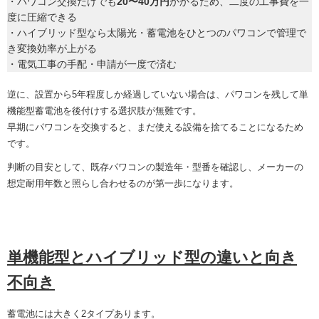
・パワコン交換だけでも
20〜40万円
かかるため、二度の工事費を一
度に圧縮できる
・ハイブリッド型なら太陽光・蓄電池をひとつのパワコンで管理で
き変換効率が上がる
・電気工事の手配・申請が一度で済む
逆に、設置から5年程度しか経過していない場合は、パワコンを残して単
機能型蓄電池を後付けする選択肢が無難です。
早期にパワコンを交換すると、まだ使える設備を捨てることになるため
です。
判断の目安として、既存パワコンの製造年・型番を確認し、メーカーの
想定耐用年数と照らし合わせるのが第一歩になります。
単機能型とハイブリッド型の違いと向き
不向き
蓄電池には大きく2タイプあります。