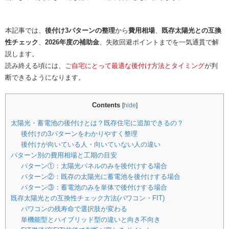
本記事では、
後付け3パターンの整理
から
費用相場
、
既存太陽光との互換
性チェック
、
2026年度の補助金
、失敗回避ポイントまでを一気通貫で解
説します。
読み終える頃には、
ご自宅にとって最適な後付け方法とタイミング
が判
断できるようになります。
Contents
[
hide
]
太陽光・蓄電池の後付けとは？既存住宅に追加できるの？
後付けの3パターンをわかりやすく整理
後付けが向いている人・向いていない人の違い
パターン別の費用相場と工期の目安
パターン①：太陽光パネルのみを後付けする場合
パターン②：既存の太陽光に蓄電池を後付けする場合
パターン③：蓄電池のみを単体で後付けする場合
既存太陽光との互換性チェック方法(パワコン・FIT)
パワコンの残寿命で選択肢が変わる
単機能型とハイブリッド型の違いと向き不向き