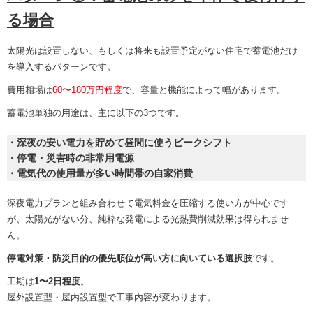
る場合
太陽光は設置しない、もしくは将来も設置予定がない住宅で蓄電池だけ
を導入するパターンです。
費用相場は
60〜180万円程度
で、容量と機能によって幅があります。
蓄電池単独の用途は、主に以下の3つです。
・深夜の安い電力を貯めて昼間に使うピークシフト
・停電・災害時の非常用電源
・電気代の使用量が多い時間帯の自家消費
深夜電力プランと組み合わせて電気料金を圧縮する使い方が中心です
が、太陽光がない分、純粋な発電による光熱費削減効果は得られませ
ん。
停電対策・防災目的の優先順位が高い方に向いている選択肢
です。
工期は
1〜2日程度
。
屋外設置型・屋内設置型で工事内容が変わります。