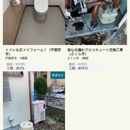
トイレを広々リフォーム！（宇都宮
急な水漏れでエコキュート交換工事
市）
（さくら市）
宇都宮市 S様邸
さくら市 I様邸
費用：30万円
費用：45万円
工期：約2日
工期：約半日
水まわり