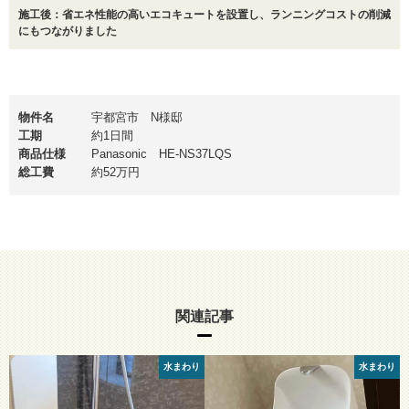
施工後：省エネ性能の高いエコキュートを設置し、ランニングコストの削減
にもつながりました
物件名
宇都宮市 N様邸
工期
約1日間
商品仕様
Panasonic HE-NS37LQS
総工費
約52万円
関連記事
水まわり
水まわり