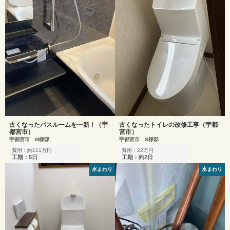
古くなったバスルームを一新！（宇
古くなったトイレの改修工事（宇都
都宮市）
宮市）
宇都宮市 M様邸
宇都宮市 S様邸
費用：約111万円
費用：22万円
工期：5日
工期：約2日
水まわり
水まわり