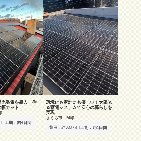
陽光発電を導入｜住
環境にも家計にも優しい！太陽光
大幅カット
＆蓄電システムで安心の暮らしを
実現
邸
さくら市 M邸
万円
工期：約4日間
費用：約330万円
工期：約1日間