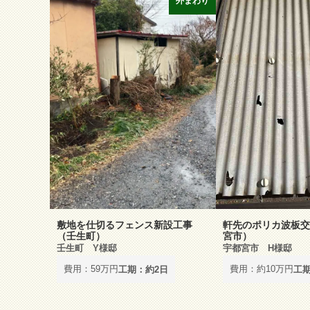
外まわり
敷地を仕切るフェンス新設工事
軒先のポリカ波板交
（壬生町）
宮市）
壬生町 Y様邸
宇都宮市 H様邸
費用：59万円
費用：約10万円
工期：約2日
工