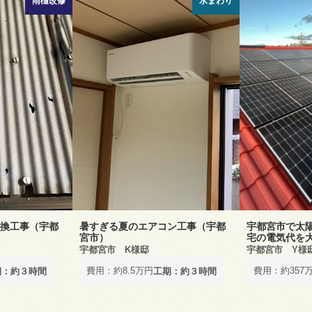
雨樋改修
水まわり
換工事（宇都
暑すぎる夏のエアコン工事（宇都
宇都宮市で太
宮市）
宅の電気代を
宇都宮市 K様邸
宇都宮市 Y様
費用：約8.5万円
費用：約357
期：約３時間
工期：約３時間