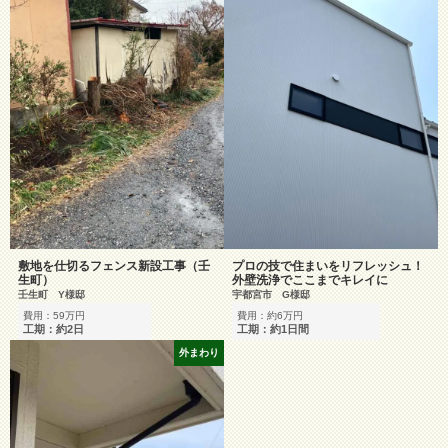
敷地を仕切るフェンス新設工事（壬
プロの技で住まいをリフレッシュ！
生町）
外壁洗浄でここまでキレイに
壬生町 Y様邸
宇都宮市 G様邸
費用：59万円
費用：約6万円
工期：約2日
工期：約1日間
外まわり