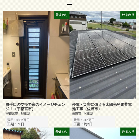
外まわり
外まわり
勝手口の交換で家のイメージチェン
停電・災害に備える太陽光発電蓄電
ジ！（宇都宮市）
池工事（佐野市）
宇都宮市 M様邸
佐野市 K様邸
費用：約35万円
費用：346万円
工期：１日
工期：約2日
外まわり
外まわり