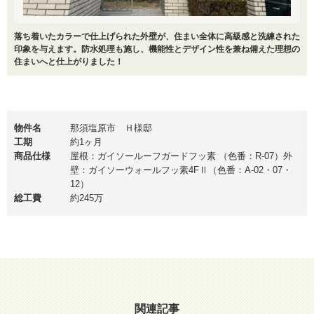
落ち着いたカラーで仕上げられた外壁が、住まい全体に高級感と洗練された
印象を与えます。防水処理も施し、機能性とデザイン性を兼ね備えた理想の
住まいへと仕上がりました！
物件名
那須塩原市 Ｈ様邸
工期
約1ヶ月
商品仕様
屋根：ガイソールーフガードフッ素 （色番：R-07）外
壁：ガイソーウォールフッ素4FⅡ（色番：A-02・07・
12）
総工費
約245万
関連記事