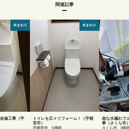
関連記事
水まわり
水まわり
改修工事（宇
トイレを広々リフォーム！（宇都
急な水漏れで
宮市）
事（さくら市
宇都宮市 S様邸
さくら市 I様