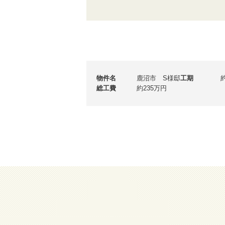
物件名
鹿沼市 S様邸
工期
総工費
約235万円