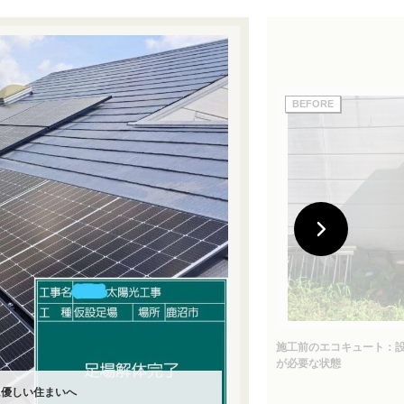
施工前のエコキュート：設
が必要な状態
に優しい住まいへ