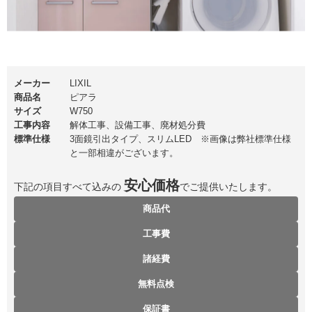
メーカー
LIXIL
商品名
ピアラ
サイズ
W750
工事内容
解体工事、設備工事、廃材処分費
標準仕様
3面鏡引出タイプ、スリムLED ※画像は弊社標準仕様
と一部相違がございます。
安心価格
下記
の項目すべて込みの
でご提供いたします。
商品代
工事費
諸経費
無料点検
保証書