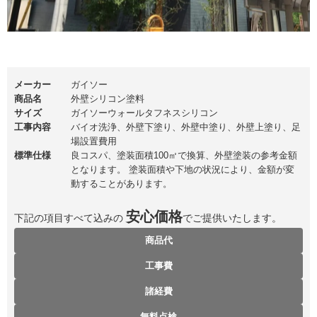
メーカー
ガイソー
商品名
外壁シリコン塗料
サイズ
ガイソーウォールタフネスシリコン
工事内容
バイオ洗浄、外壁下塗り、外壁中塗り、外壁上塗り、足
場設置費用
標準仕様
良コスパ、塗装面積100㎡で換算、外壁塗装の参考金額
となります。 塗装面積や下地の状況により、金額が変
動することがあります。
安心価格
下記
の項目すべて込みの
でご提供いたします。
商品代
工事費
諸経費
無料点検