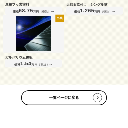
屋根フッ素塗料
天然石吹付け シングル材
68.75
1.265
価格
万円（税込）〜
価格
万円（税込）〜
外装
ガルバリウム鋼板
1.54
価格
万円（税込）〜
一覧ページに戻る